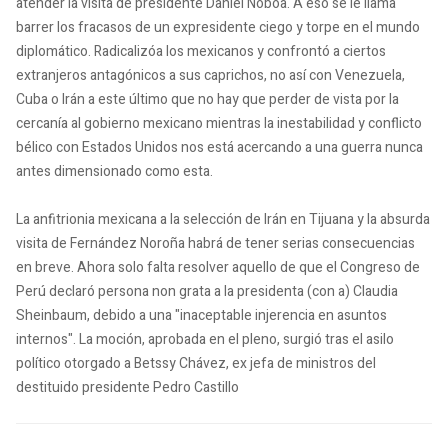
atender la visita de presidente Daniel Noboa. A eso se le llama
barrer los fracasos de un expresidente ciego y torpe en el mundo
diplomático. Radicalizóa los mexicanos y confrontó a ciertos
extranjeros antagónicos a sus caprichos, no así con Venezuela,
Cuba o Irán a este último que no hay que perder de vista por la
cercanía al gobierno mexicano mientras la inestabilidad y conflicto
bélico con Estados Unidos nos está acercando a una guerra nunca
antes dimensionado como esta.
La anfitrionia mexicana a la selección de Irán en Tijuana y la absurda
visita de Fernández Noroña habrá de tener serias consecuencias
en breve. Ahora solo falta resolver aquello de que el Congreso de
Perú declaró persona non grata a la presidenta (con a) Claudia
Sheinbaum, debido a una "inaceptable injerencia en asuntos
internos". La moción, aprobada en el pleno, surgió tras el asilo
político otorgado a Betssy Chávez, ex jefa de ministros del
destituido presidente Pedro Castillo