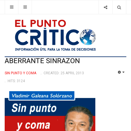
ABERRANTE SINRAZON
SIN PUNTO Y COMA
CREATED: 25 APRIL 2013
EMP
HITS: 3124