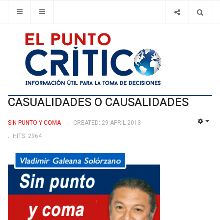
CASUALIDADES O CAUSALIDADES
SIN PUNTO Y COMA
CREATED: 29 APRIL 2013
EMP
HITS: 2964