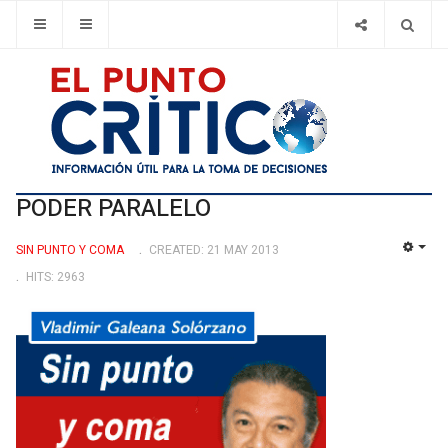
PODER PARALELO
SIN PUNTO Y COMA
CREATED: 21 MAY 2013
EMP
HITS: 2963