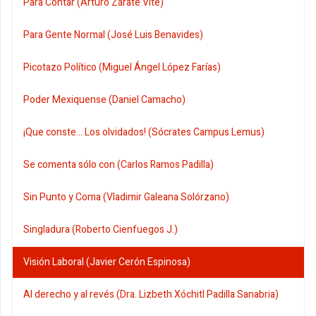
Para Contar (Arturo Zárate Vite)
Para Gente Normal (José Luis Benavides)
Picotazo Político (Miguel Ángel López Farías)
Poder Mexiquense (Daniel Camacho)
¡Que conste... Los olvidados! (Sócrates Campus Lemus)
Se comenta sólo con (Carlos Ramos Padilla)
Sin Punto y Coma (Vladimir Galeana Solórzano)
Singladura (Roberto Cienfuegos J.)
Visión Laboral (Javier Cerón Espinosa)
Al derecho y al revés (Dra. Lizbeth Xóchitl Padilla Sanabria)