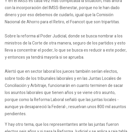
Y en el IMSS es cada vez más complicada la situación, más ahora
con la incorporación del IMSS-Bienestar, porque no le han dado
dinero y por eso debemos de cuidarlo, igual que la Comisión
Nacional de Ahorro para el Retiro, el Foancot que son tripartitas.
Sobre la reforma al Poder Judicial, donde se busca nombrar a los
ministros de la Corte de otra manera, seguro de los partidos y esto
lleva a concentrar el poder, lo que se busca es reducir a este poder,
y entonces ya tendrá mayoría si se aprueba.
Alertó que en sector laboral los jueces también serían electos,
sobre todo de los tribunales laborales y en las Juntas Locales de
Conciliación y Arbitraje, funcionarán en cuanto terminen de sacar
los asuntos laborales que tienen años y se viene otro asunto,
porque como la Reforma Laboral señaló que las juntas locales -
aunque ya desapareció la Federal-, resuelvan unos 800 mil asuntos
pendientes.
Y hay otro tema, que los representantes ante las juntas fueron
electos seis años y si pasa la Reforma Judicial y se aplica a raja tabla