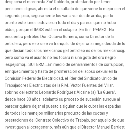
despacha el morenista Zoé Robledo, protestando por tener
pensiones dignas, ahí está el resultado de que viene lo mejor con el
segundo piso, seguramente los van a ver desde arriba, por lo
pronto este lunes estuvieron todo el día y parece que no hubo
oídos, porque el IMSS está en el colapso. ¡En fin!...PEMEX…No
encuentra petróleo Don Octavio Romero, como Director de la
petrolera, pero eso si se va tranquilo de dejar una mega deuda de lo
que decían todos los mexicanos ¡¡¡El petróleo es de los mexicanos¡¡,
pero como va el asunto no les tocará ni una gota del oro negro
¡espejismo¡….SUTERM….En medio de señalamientos de corrupción,
enriquecimiento y hasta de proliferación del acoso sexual en la
Comisión Federal de Electricidad, el líder del Sindicato Único de
Trabajadores Electricistas de la R.M., Víctor Fuentes del Villar,
sobrino del extinto Leonardo Rodríguez Alcaine (a) “La Guera”,
desde hace 30 años, adelantó su proceso de sucesión aunque al
parecer quiere dejar el puesto a alguien que le cubra las espaldas
de todos los manejos millonarios producto de las cuotas y
prestaciones del Contrato Colectivo de Trabajo, por aquello de que
investiguen al octagenario, más aún que el Director Manuel Bartlett,