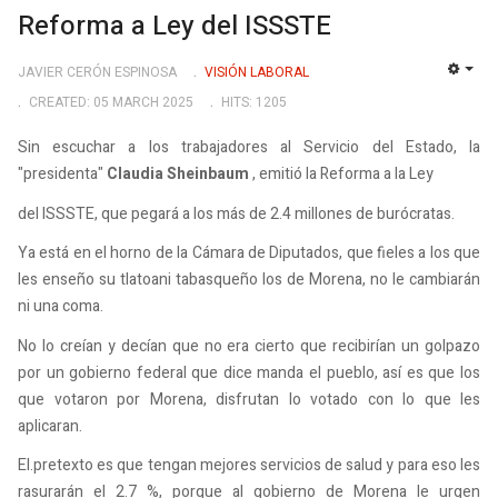
Reforma a Ley del ISSSTE
JAVIER CERÓN ESPINOSA
VISIÓN LABORAL
EMP
CREATED: 05 MARCH 2025
HITS: 1205
Sin escuchar a los trabajadores al Servicio del Estado, la
"presidenta"
Claudia Sheinbaum
, emitió la Reforma a la Ley
del ISSSTE, que pegará a los más de 2.4 millones de burócratas.
Ya está en el horno de la Cámara de Diputados, que fieles a los que
les enseño su tlatoani tabasqueño los de Morena, no le cambiarán
ni una coma.
No lo creían y decían que no era cierto que recibirían un golpazo
por un gobierno federal que dice manda el pueblo, así es que los
que votaron por Morena, disfrutan lo votado con lo que les
aplicaran.
El.pretexto es que tengan mejores servicios de salud y para eso les
rasurarán el 2.7 %, porque al gobierno de Morena le urgen