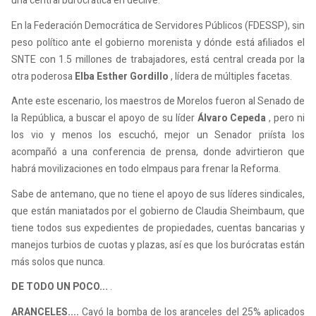
una central burocrática en declive.
En la Federación Democrática de Servidores Públicos (FDESSP), sin
peso político ante el gobierno morenista y dónde está afiliados el
SNTE con 1.5 millones de trabajadores, está central creada por la
otra poderosa
Elba Esther Gordillo
, lídera de múltiples facetas.
Ante este escenario, los maestros de Morelos fueron al Senado de
la República, a buscar el apoyo de su líder
Álvaro Cepeda
, pero ni
los vio y menos los escuchó, mejor un Senador priísta los
acompañó a una conferencia de prensa, donde advirtieron que
habrá movilizaciones en todo elmpaus para frenar la Reforma.
Sabe de antemano, que no tiene el apoyo de sus líderes sindicales,
que están maniatados por el gobierno de Claudia Sheimbaum, que
tiene todos sus expedientes de propiedades, cuentas bancarias y
manejos turbios de cuotas y plazas, así es que los burócratas están
más solos que nunca.
DE TODO UN POCO...
.
ARANCELES....
Cayó la bomba de los aranceles del 25% aplicados