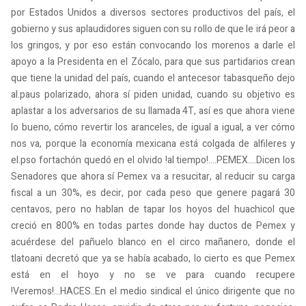
por Estados Unidos a diversos sectores productivos del país, el
gobierno y sus aplaudidores siguen con su rollo de que le irá peor a
los gringos, y por eso están convocando los morenos a darle el
apoyo a la Presidenta en el Zócalo, para que sus partidarios crean
que tiene la unidad del país, cuando el antecesor tabasqueño dejo
al.paus polarizado, ahora sí piden unidad, cuando su objetivo es
aplastar a los adversarios de su llamada 4T, así es que ahora viene
lo bueno, cómo revertir los aranceles, de igual a igual, a ver cómo
nos va, porque la economía mexicana está colgada de alfileres y
el.pso fortachón quedó en el olvido !al tiempo!....PEMEX....Dicen los
Senadores que ahora sí Pemex va a resucitar, al reducir su carga
fiscal a un 30%, es decir, por cada peso que genere pagará 30
centavos, pero no hablan de tapar los hoyos del huachicol que
creció en 800% en todas partes donde hay ductos de Pemex y
acuérdese del pañuelo blanco en el circo mañanero, donde el
tlatoani decretó que ya se había acabado, lo cierto es que Pemex
está en el hoyo y no se ve para cuando recupere
!Veremos!...HACES..En el medio sindical el único dirigente que no