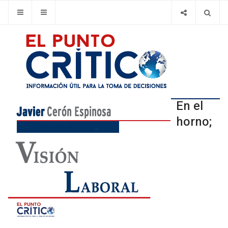
En el
horno;