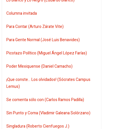
Lo Blanco y Lo Negro (Eduardo Blanco)
Columna invitada
Para Contar (Arturo Zárate Vite)
Para Gente Normal (José Luis Benavides)
Picotazo Político (Miguel Ángel López Farías)
Poder Mexiquense (Daniel Camacho)
¡Que conste... Los olvidados! (Sócrates Campus
Lemus)
Se comenta sólo con (Carlos Ramos Padilla)
Sin Punto y Coma (Vladimir Galeana Solórzano)
Singladura (Roberto Cienfuegos J.)