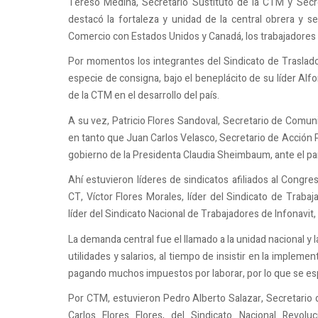
Tereso Medina, Secretario Sustituto de la CTM y Secre
destacó la fortaleza y unidad de la central obrera y s
Comercio con Estados Unidos y Canadá, los trabajadores
Por momentos los integrantes del Sindicato de Traslado 
especie de consigna, bajo el beneplácito de su líder Al
de la CTM en el desarrollo del país.
A su vez, Patricio Flores Sandoval, Secretario de Comuni
en tanto que Juan Carlos Velasco, Secretario de Acción Po
gobierno de la Presidenta Claudia Sheimbaum, ante el p
Ahí estuvieron líderes de sindicatos afiliados al Cong
CT, Víctor Flores Morales, líder del Sindicato de Trabaj
líder del Sindicato Nacional de Trabajadores de Infonavit,
La demanda central fue el llamado a la unidad nacional y
utilidades y salarios, al tiempo de insistir en la implem
pagando muchos impuestos por laborar, por lo que se esp
Por CTM, estuvieron Pedro Alberto Salazar, Secretario 
Carlos Flores Flores, del Sindicato Nacional Revolu