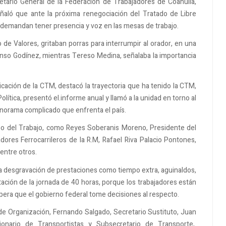
tario General de la Federación de Trabajadores de Coahuila,
eñaló que ante la próxima renegociación del Tratado de Libre
 demandan tener presencia y voz en las mesas de trabajo.
de Valores, gritaban porras para interrumpir al orador, en una
fonso Godínez, mientras Tereso Medina, señalaba la importancia
cación de la CTM, destacó la trayectoria que ha tenido la CTM,
lítica, presentó el.informe anual y llamó a la unidad en torno al
anorama complicado que enfrenta el país.
reso del Trabajo, como Reyes Soberanis Moreno, Presidente del
adores Ferrocarrileros de la R.M, Rafael Riva Palacio Pontones,
 entre otros.
 la desgravación de prestaciones como tiempo extra, aguinaldos,
entación de la jornada de 40 horas, porque los trabajadores están
era que el gobierno federal tome decisiones al respecto.
de Organización, Fernando Salgado, Secretario Sustituto, Juan
cionario de Transportistas y Subsecretario de Transporte,