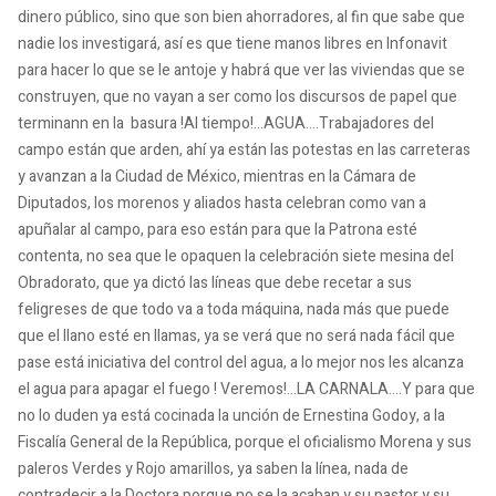
dinero público, sino que son bien ahorradores, al fin que sabe que
nadie los investigará, así es que tiene manos libres en Infonavit
para hacer lo que se le antoje y habrá que ver las viviendas que se
construyen, que no vayan a ser como los discursos de papel que
terminann en la basura !Al tiempo!...AGUA....Trabajadores del
campo están que arden, ahí ya están las potestas en las carreteras
y avanzan a la Ciudad de México, mientras en la Cámara de
Diputados, los morenos y aliados hasta celebran como van a
apuñalar al campo, para eso están para que la Patrona esté
contenta, no sea que le opaquen la celebración siete mesina del
Obradorato, que ya dictó las líneas que debe recetar a sus
feligreses de que todo va a toda máquina, nada más que puede
que el llano esté en llamas, ya se verá que no será nada fácil que
pase está iniciativa del control del agua, a lo mejor nos les alcanza
el agua para apagar el fuego ! Veremos!...LA CARNALA....Y para que
no lo duden ya está cocinada la unción de Ernestina Godoy, a la
Fiscalía General de la República, porque el oficialismo Morena y sus
paleros Verdes y Rojo amarillos, ya saben la línea, nada de
contradecir a la Doctora porque no se la acaban y su pastor y su