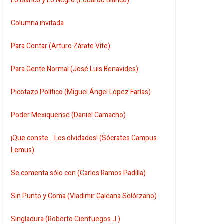
Lo Blanco y Lo Negro (Eduardo Blanco)
Columna invitada
Para Contar (Arturo Zárate Vite)
Para Gente Normal (José Luis Benavides)
Picotazo Político (Miguel Ángel López Farías)
Poder Mexiquense (Daniel Camacho)
¡Que conste... Los olvidados! (Sócrates Campus
Lemus)
Se comenta sólo con (Carlos Ramos Padilla)
Sin Punto y Coma (Vladimir Galeana Solórzano)
Singladura (Roberto Cienfuegos J.)