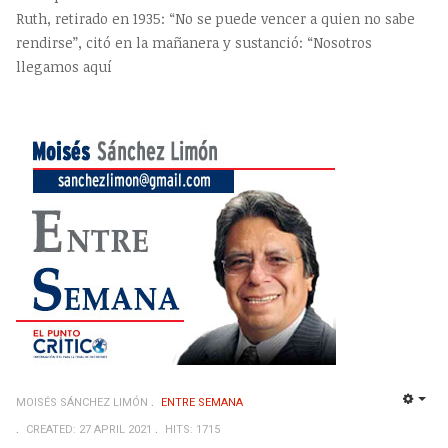
Ruth, retirado en 1935: “No se puede vencer a quien no sabe
rendirse”, citó en la mañanera y sustanció: “Nosotros
llegamos aquí
MOISÉS SÁNCHEZ LIMÓN
ENTRE SEMANA
EMP
CREATED: 27 APRIL 2021
HITS: 1715