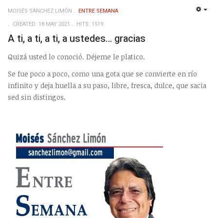
MOISÉS SÁNCHEZ LIMÓN
ENTRE SEMANA
EMP
CREATED: 18 MAY 2021
HITS: 1519
A ti, a ti, a ti, a ustedes… gracias
Quizá usted lo conoció. Déjeme le platico.
Se fue poco a poco, como una gota que se convierte en río
infinito y deja huella a su paso, libre, fresca, dulce, que sacia
sed sin distingos.