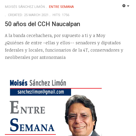
MOISÉS SÁNCHEZ LIMÓN
ENTRE SEMANA
EMP
CREATED: 25 MARCH 2021
HITS: 1756
50 años del CCH Naucalpan
A la banda cecehachera, por supuesto a ti y a Moy
¿Quiénes de entre –ellas y ellos-- senadores y diputados
federales y locales, funcionarios de la 4T, conservadores y
neoliberales por antonomasia