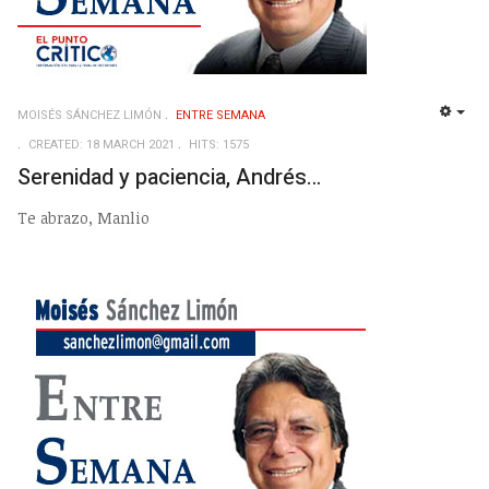
MOISÉS SÁNCHEZ LIMÓN
ENTRE SEMANA
EMP
CREATED: 18 MARCH 2021
HITS: 1575
Serenidad y paciencia, Andrés…
Te abrazo, Manlio