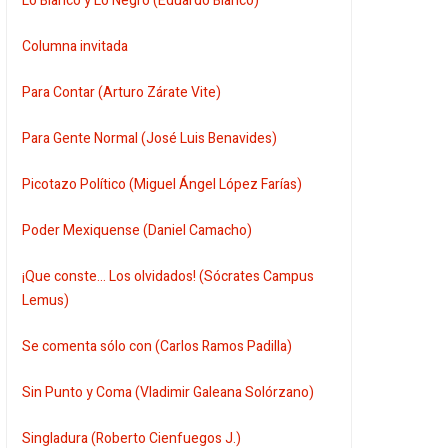
Lo Blanco y Lo Negro (Eduardo Blanco)
Columna invitada
Para Contar (Arturo Zárate Vite)
Para Gente Normal (José Luis Benavides)
Picotazo Político (Miguel Ángel López Farías)
Poder Mexiquense (Daniel Camacho)
¡Que conste... Los olvidados! (Sócrates Campus
Lemus)
Se comenta sólo con (Carlos Ramos Padilla)
Sin Punto y Coma (Vladimir Galeana Solórzano)
Singladura (Roberto Cienfuegos J.)