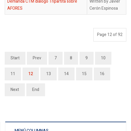
Demanda CTM diálogo Tripartita sobre
Written by Javier
AFORES
Cerón Espinosa
Page 12 of 92
Start
Prev
7
8
9
10
11
12
13
14
15
16
Next
End
MENÚ COLUMNAS